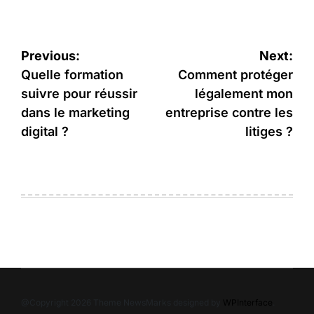
Navigation
Previous:
Next:
de
Quelle formation
Comment protéger
suivre pour réussir
légalement mon
l’article
dans le marketing
entreprise contre les
digital ?
litiges ?
@Copyright 2026 Theme NewsMarks designed by
WPInterface
.