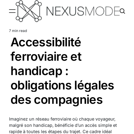
Skip
to
content
Nexusmode
7 min read
Estimated
Accessibilité
read
time
ferroviaire et
handicap :
obligations légales
des compagnies
Imaginez un réseau ferroviaire où chaque voyageur,
malgré son handicap, bénéficie d’un accès simple et
rapide à toutes les étapes du trajet. Ce cadre idéal