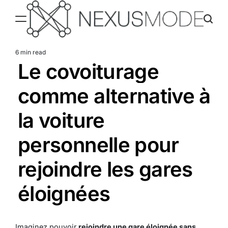
Skip
to
content
Nexusmode
6 min read
Estimated
Le covoiturage
read
time
comme alternative à
la voiture
personnelle pour
rejoindre les gares
éloignées
Imaginez pouvoir
rejoindre une gare éloignée sans