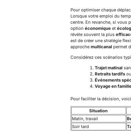
Pour optimiser chaque déplac
Lorsque votre emploi du temps
centre. En revanche, si vous 
option
économique
et
écolog
révèle souvent la plus
efficac
est de créer une stratégie flex
approche
multicanal
permet de
Considérez ces scénarios typi
Trajet matinal
sans
Retraits tardifs
ou
Événements spéc
Voyage en famill
Pour faciliter la décision, voic
Situation
Matin, travail
B
Soir tard
T