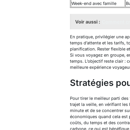
Week-end avec famille
Bu
Voir aussi :
Comment cré
En pratique, privilégier une a
temps d’attente et les tarifs, t
planification.
Rester flexible
et
Si vous voyagez en groupe, e
temps. L’objectif reste clair : 
meilleure expérience voyageur
Stratégies pou
Pour tirer le meilleur parti d
trajet la veille, en vérifiant le
minute et de se concentrer sur 
économiques quand cela est po
coûts, du temps et des contra
carbone, ce qui est bénéfique 