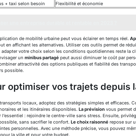
s + taxi selon besoin
Flexibilité et économie
er une entreprise durable et rentable en 2023 ?
pplication de mobilité urbaine peut vous éclairer en temps réel.
Ap
out en affichant les alternatives. Utiliser ces outils permet de rédui
 adapter votre choix selon les conditions quotidiennes reste la cl
nvisager un
minibus partagé
peut aussi diminuer le coût par per
combiner attractivité des options publiques et fiabilité des transpor
s possible.
r optimiser vos trajets depuis 
es transports locaux, adoptez des stratégies simples et efficaces.
s horaires et les itinéraires disponibles.
La prévision
vous permet d’é
l’essentiel : rejoindre le centre-ville sans stress. Ensuite, privilé
ssible, sans sacrifier le confort.
Le choix raisonné
repose sur u
intes personnelles.
Avec une méthode précise
, vous pouvez même
pour la ville et pour votre budget.