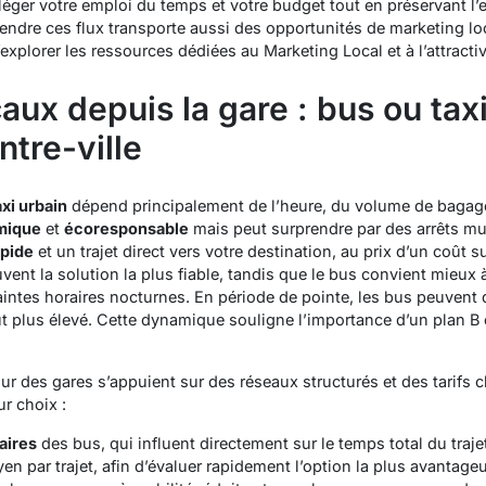
ger votre emploi du temps et votre budget tout en préservant l’
rendre ces flux transporte aussi des opportunités de
marketing lo
’explorer les ressources dédiées au Marketing Local et à l’attracti
aux depuis la gare : bus ou tax
ntre-ville
axi urbain
dépend principalement de l’heure, du volume de bagage
mique
et
écoresponsable
mais peut surprendre par des arrêts mul
apide
et un trajet direct vers votre destination, au prix d’un coût 
uvent la solution la plus fiable, tandis que le bus convient mieux 
raintes horaires nocturnes.
En période de pointe
, les bus peuvent 
oût plus élevé. Cette dynamique souligne l’importance d’un plan B e
ur des gares s’appuient sur des réseaux structurés et des tarifs cl
ur choix :
aires
des bus, qui influent directement sur le temps total du traje
n par trajet, afin d’évaluer rapidement l’option la plus avantage