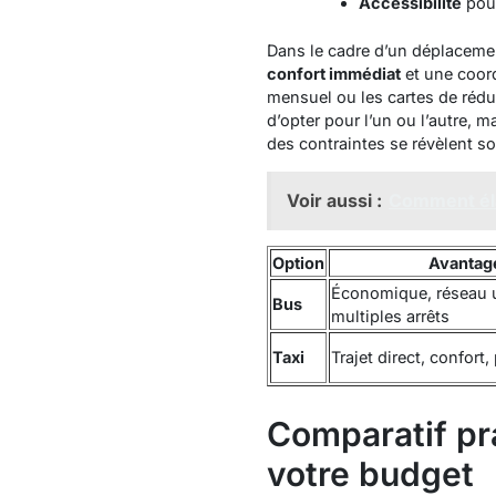
Accessibilité
pour
Dans le cadre d’un déplacemen
confort immédiat
et une coord
mensuel ou les cartes de réd
d’opter pour l’un ou l’autre, ma
des contraintes se révèlent so
Voir aussi :
Comment éla
Option
Avantag
Économique, réseau u
Bus
multiples arrêts
Taxi
Trajet direct, confort
Comparatif pra
votre budget