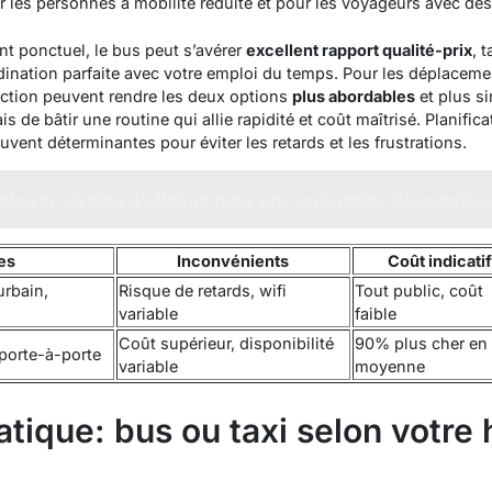
 les personnes à mobilité réduite et pour les voyageurs avec d
t ponctuel, le bus peut s’avérer
excellent rapport qualité-prix
, 
ination parfaite avec votre emploi du temps. Pour les déplaceme
uction peuvent rendre les deux options
plus abordables
et plus si
is de bâtir une routine qui allie rapidité et coût maîtrisé.
Planifica
uvent déterminantes pour éviter les retards et les frustrations.
borer un plan d'affaires pour une entreprise de construc
es
Inconvénients
Coût indicati
rbain,
Risque de retards, wifi
Tout public, coût
variable
faible
Coût supérieur, disponibilité
90% plus cher en
, porte-à-porte
variable
moyenne
tique: bus ou taxi selon votre 