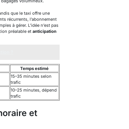
es bagages volumineux.
tandis que le taxi offre une
nts récurrents, l’abonnement
mples à gérer. L’idée n’est pas
tion préalable
et
anticipation
tion ?
f
Temps estimé
15–35 minutes selon
trafic
10–25 minutes, dépend
trafic
horaire et