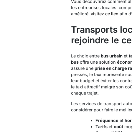
Vous découvrirez comment allé
les entreprises locales, comp
amélioré.
visitez ce lien
afin d
Transports loc
rejoindre le ce
Le choix entre
bus urbain
et
t
bus
offre une solution
écono
assure une
prise en charge r
pressés, le taxi représente so
leur budget et éviter les cont
le taxi attractif malgré son c
chaque trajet.
Les services de transport auto
considérer pour faire le meille
Fréquence
et
hor
Tarifs
et
coût
moye