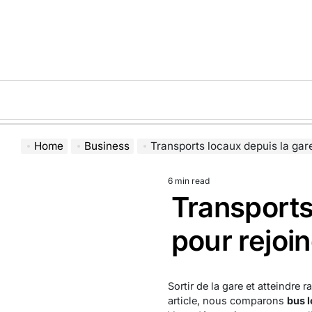
Skip
to
content
Home
Business
Transports locaux depuis la gare : bus
6 min read
Estimated
Transports 
read
time
pour rejoin
Sortir de la gare et atteindre
article, nous comparons
bus 