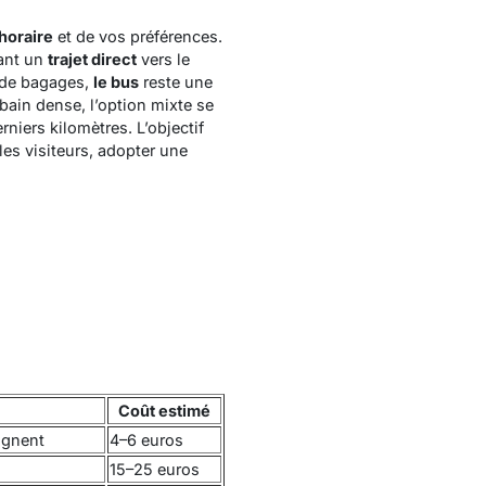
horaire
et de vos préférences.
rant un
trajet direct
vers le
u de bagages,
le bus
reste une
rbain dense, l’option mixte se
rniers kilomètres. L’objectif
les visiteurs, adopter une
Coût estimé
ignent
4–6 euros
15–25 euros