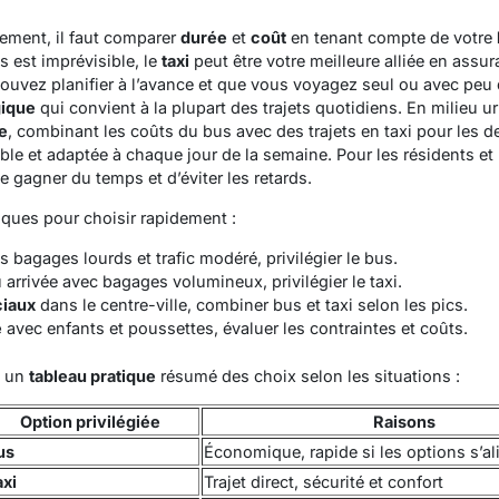
ement, il faut comparer
durée
et
coût
en tenant compte de votre
 est imprévisible, le
taxi
peut être votre meilleure alliée en assu
pouvez planifier à l’avance et que vous voyagez seul ou avec pe
ique
qui convient à la plupart des trajets quotidiens. En milieu u
e
, combinant les coûts du bus avec des trajets en taxi pour les de
ible et adaptée à chaque jour de la semaine. Pour les résidents et 
 gagner du temps et d’éviter les retards.
ques pour choisir rapidement :
 bagages lourds et trafic modéré, privilégier le bus.
 arrivée avec bagages volumineux, privilégier le taxi.
iaux
dans le centre-ville, combiner bus et taxi selon les pics.
e
avec enfants et poussettes, évaluer les contraintes et coûts.
i un
tableau pratique
résumé des choix selon les situations :
Option privilégiée
Raisons
us
Économique, rapide si les options s’al
axi
Trajet direct, sécurité et confort