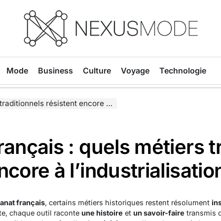
Nexusmode
Mode
Business
Culture
Voyage
Technologie
s résistent encore à l’industrialisation ?
rançais : quels métiers t
ncore à l’industrialisatio
sanat français
, certains métiers historiques restent résolument
in
te, chaque outil raconte
une histoire
et
un savoir-faire
transmis d