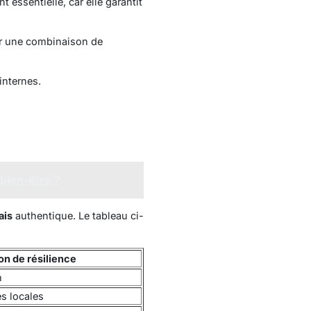
t essentielle, car elle garantit
sur une combinaison de
internes.
 bien-être ?
ais
authentique. Le tableau ci-
on de résilience
n
es locales