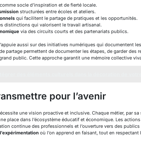
comme socle d’inspiration et de fierté locale.
nsmission
structurées entre écoles et ateliers.
ionnels
qui facilitent le partage de pratiques et les opportunités.
s distinctions qui valorisent le travail artisanal.
onomique
via des circuits courts et des partenariats publics.
s’appuie aussi sur des initiatives numériques qui documentent les
de partage permettent de documenter les étapes, de garder des rec
and public. Cette approche garantit une mémoire collective viva
grer des éléments culturels dans la décoration de votre
ransmettre pour l’avenir
 nécessite une vision proactive et inclusive. Chaque métier, par sa
 une place dans l’écosystème éducatif et économique. Les actions
mation continue des professionnels et l’ouverture vers des publics 
d’expérimentation
où l’on apprend en faisant, tout en respectant 