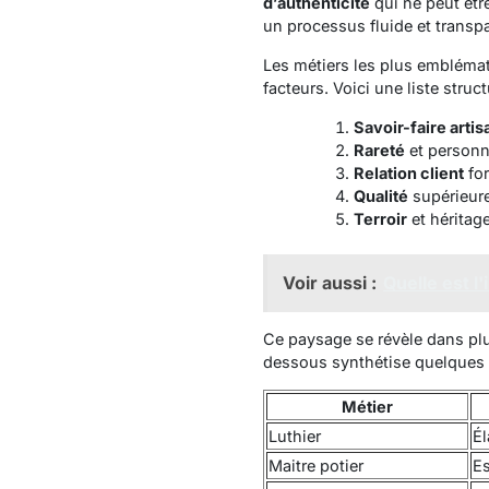
d’authenticité
qui ne peut êtr
un processus fluide et transpa
Les métiers les plus emblémat
facteurs. Voici une liste struc
Savoir-faire artis
Rareté
et personna
Relation client
for
Qualité
supérieure
Terroir
et héritage
Voir aussi :
Quelle est l
Ce paysage se révèle dans plu
dessous synthétise quelques e
Métier
Luthier
Él
Maitre potier
Es