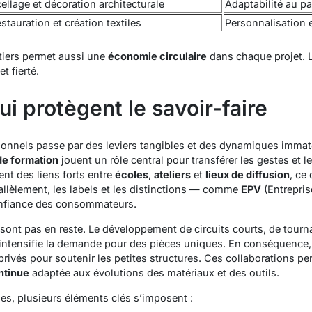
ellage et décoration architecturale
Adaptabilité au p
stauration et création textiles
Personnalisation 
tiers permet aussi une
économie circulaire
dans chaque projet.
t fierté.
ui protègent le savoir-faire
tionnels passe par des leviers tangibles et des dynamiques immaté
e formation
jouent un rôle central pour transférer les gestes et l
ent des liens forts entre
écoles
,
ateliers
et
lieux de diffusion
, ce
rallèlement, les labels et les distinctions — comme
EPV
(Entrepris
 confiance des consommateurs.
ont pas en reste. Le développement de circuits courts, de tour
 intensifie la demande pour des pièces uniques. En conséquence,
privés pour soutenir les petites structures. Ces collaborations per
ntinue
adaptée aux évolutions des matériaux et des outils.
s, plusieurs éléments clés s’imposent :