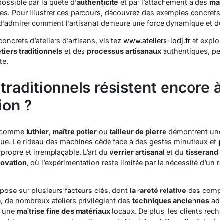
ossible par la quête d’
authenticité
et par l’attachement à des
mat
s. Pour illustrer ces parcours, découvrez des exemples concrets
 d’admirer comment l’artisanat demeure une force dynamique et d
ncrets d’ateliers d’artisans, visitez
www.ateliers-lodj.fr
et explor
tiers traditionnels
et des
processus artisanaux
authentiques, p
te.
traditionnels résistent encore 
ion ?
rs comme
luthier
,
maître potier
ou
tailleur de pierre
démontrent une
ique. Le
rideau
des machines cède face à des gestes minutieux et
propre et irremplaçable. L’art du
verrier artisanal
et du
tisserand
nnovation
, où l’expérimentation reste limitée par la nécessité d’un r
epose sur plusieurs facteurs clés, dont
la rareté relative
des comp
e, de nombreux ateliers privilégient des
techniques anciennes
ad
t une
maîtrise fine des matériaux
locaux. De plus, les clients re