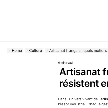
Skip
to
content
Home
Culture
Artisanat français : quels métiers traditionnel
6 min read
Estimated
Artisanat f
read
time
résistent e
Dans l’univers vivant de l’
arti
l’essor industriel. Chaque ges