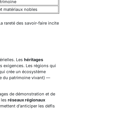
atrimoine
et matériaux nobles
La rareté des savoir-faire
incite
rielles. Les
héritages
es exigences. Les régions qui
 qui crée un écosystème
e du patrimoine vivant) —
nages de démonstration et de
 les
réseaux régionaux
mettent d’anticiper les défis