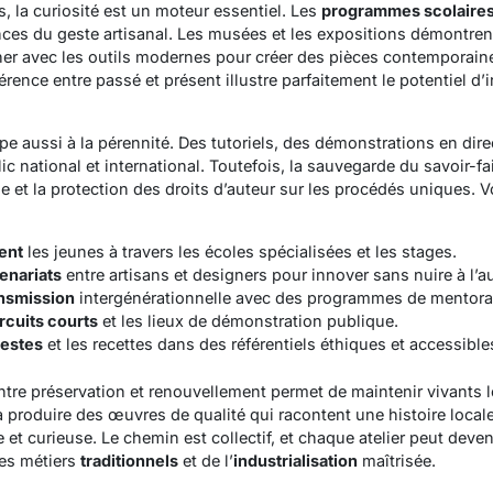
, la curiosité est un moteur essentiel. Les
programmes scolaire
nces du geste artisanal. Les musées et les expositions démontren
r avec les outils modernes pour créer des pièces contemporaine
férence entre passé et présent
illustre parfaitement le potentiel 
pe aussi à la pérennité. Des tutoriels, des démonstrations en direc
ic national et international. Toutefois, la sauvegarde du savoir-f
que et la protection des droits d’auteur sur les procédés uniques. 
ent
les jeunes à travers les écoles spécialisées et les stages.
tenariats
entre artisans et designers pour innover sans nuire à l’au
ansmission
intergénérationnelle avec des programmes de mentora
rcuits courts
et les lieux de démonstration publique.
gestes
et les recettes dans des référentiels éthiques et accessible
entre préservation et renouvellement permet de maintenir vivants l
r à produire des œuvres de qualité qui racontent une histoire local
e et curieuse. Le chemin est collectif, et chaque atelier peut deve
des métiers
traditionnels
et de l’
industrialisation
maîtrisée.