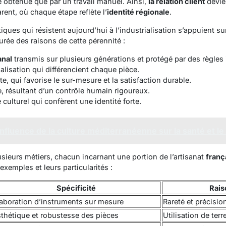
e obtenue que par un travail manuel. Ainsi,
la relation client
devien
rent, où chaque étape reflète l’
identité régionale
.
iques qui résistent aujourd’hui à l’industrialisation s’appuient 
turée des raisons de cette pérennité :
anal
transmis sur plusieurs générations et protégé par des règles 
lisation qui différencient chaque pièce.
te, qui favorise le sur-mesure et la satisfaction durable.
, résultant d’un contrôle humain rigoureux.
 culturel qui confèrent une identité forte.
'influence de la culture méditerranéenne sur la santé et le
sieurs métiers, chacun incarnant une portion de l’artisanat
franç
xemples et leurs particularités :
Spécificité
Rais
aboration d’instruments sur mesure
Rareté et précisio
thétique et robustesse des pièces
Utilisation de terr