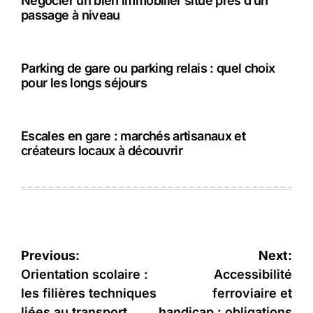
Négocier un bien immobilier situé près d’un
passage à niveau
Parking de gare ou parking relais : quel choix
pour les longs séjours
Escales en gare : marchés artisanaux et
créateurs locaux à découvrir
Navigation
Previous:
Next:
de
Orientation scolaire :
Accessibilité
les filières techniques
ferroviaire et
l’article
liées au transport
handicap : obligations