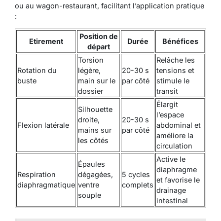
ou au wagon-restaurant, facilitant l’application pratique
:
Position de
Etirement
Durée
Bénéfices
départ
Torsion
Relâche les
Rotation du
légère,
20-30 s
tensions et
buste
main sur le
par côté
stimule le
dossier
transit
Élargit
Silhouette
l’espace
droite,
20-30 s
Flexion latérale
abdominal et
mains sur
par côté
améliore la
les côtés
circulation
Active le
Épaules
diaphragme
Respiration
dégagées,
5 cycles
et favorise le
diaphragmatique
ventre
complets
drainage
souple
intestinal