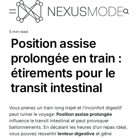
Skip
to
content
Nexusmode
5 min read
Estimated
Position assise
read
time
prolongée en train :
étirements pour le
transit intestinal
Vous prenez un train long trajet et l’inconfort digestif
peut ruiner le voyage.
Position assise prolongée
influence le transit intestinal et peut provoquer
ballonnements. En décalant les heures d’un repas idéal,
vous pouvez ressentir
lenteur digestive
et gêne