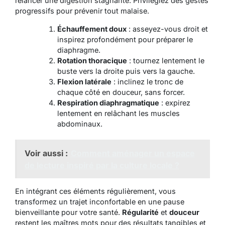
relancer une digestion stagnante.
Privilégiez
des gestes
progressifs pour prévenir tout malaise.
Échauffement doux
: asseyez-vous droit et
inspirez profondément pour préparer le
diaphragme.
Rotation thoracique
: tournez lentement le
buste vers la droite puis vers la gauche.
Flexion latérale
: inclinez le tronc de
chaque côté en douceur, sans forcer.
Respiration diaphragmatique
: expirez
lentement en relâchant les muscles
abdominaux.
Voir aussi :
Comment aménager un espace
de lecture inspiré par la culture locale ?
En intégrant ces éléments régulièrement, vous
transformez un trajet inconfortable en une pause
bienveillante pour votre santé.
Régularité
et
douceur
restent les maîtres mots pour des résultats tangibles et