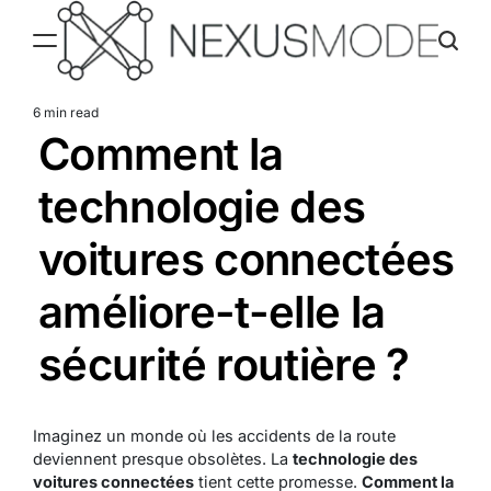
Skip
to
content
Nexusmode
6 min read
Estimated
Comment la
read
time
technologie des
voitures connectées
améliore-t-elle la
sécurité routière ?
Imaginez un monde où les accidents de la route
deviennent presque obsolètes. La
technologie des
voitures connectées
tient cette promesse.
Comment la