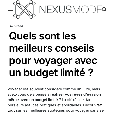
Skip
to
content
Nexusmode
5 min read
Estimated
Quels sont les
read
time
meilleurs conseils
pour voyager avec
un budget limité ?
Voyager est souvent considéré comme un luxe, mais
avez-vous déjà pensé à
réaliser vos rêves d’évasion
même avec un budget limité
? La clé réside dans
plusieurs astuces pratiques et abordables.
Découvrez
tout
sur les meilleures stratégies pour voyager sans se