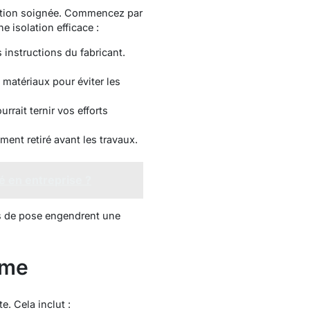
isation soignée. Commencez par
 isolation efficace :
 instructions du fabricant.
 matériaux pour éviter les
rrait ternir vos efforts
ment retiré avant les travaux.
é en entreprise ?
rs de pose engendrent une
erme
e. Cela inclut :