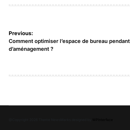
Navigation
Previous:
de
Comment optimiser l’espace de bureau pendant
d’aménagement ?
l’article
@Copyright 2026 Theme NewsMarks designed by
WPInterface
.