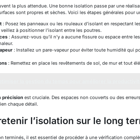
ouvent la plus attendue. Une bonne isolation passe par une réal
rfaces sont propres et sèches. Voici les étapes générales pour une
t
: Posez les panneaux ou les rouleaux d’isolant en respectant les
veillez à positionner l’isolant entre les poutres.
aces
: Assurez-vous qu’il n’y a aucune fissure ou espace entre les
haleur.
vapeur
: Installez un pare-vapeur pour éviter toute humidité qui pou
ions
: Remettez en place les revêtements de sol, de mur et tout élé
miser la gestion du temps pour améliorer la productivit
a
précision
est cruciale. Des espaces non couverts ou des erreu
bien chaque détail.
retenir l’isolation sur le long t
n terminés, il est essentiel de procéder à une vérification complèt