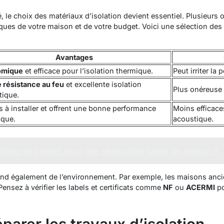
, le choix des matériaux d’isolation devient essentiel. Plusieurs o
tiques de votre maison et de votre budget. Voici une sélection de
Avantages
omique
et efficace pour l’isolation thermique.
Peut irriter la 
 résistance au feu
et excellente isolation
Plus onéreuse q
tique.
s à installer et offrent une bonne performance
Moins efficace
ique.
acoustique.
imer le budget pour une rénovation totale de maison ?
end également de l’environnement. Par exemple, les maisons anci
ensez à vérifier les labels et certificats comme
NF
ou
ACERMI
po