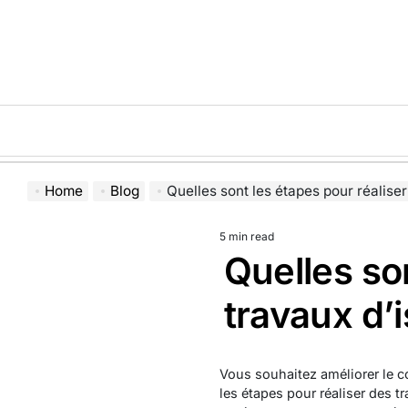
Skip
to
content
Home
Blog
Quelles sont les étapes pour réaliser des 
5 min read
Estimated
Quelles so
read
time
travaux d’i
Vous souhaitez améliorer le co
les étapes pour réaliser des tr