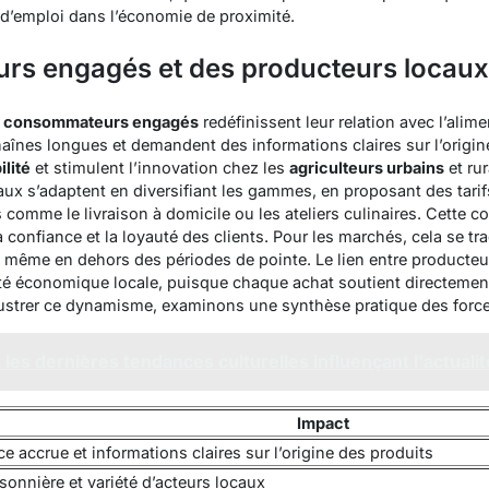
 d’emploi dans l’économie de proximité.
s engagés et des producteurs locaux
s
consommateurs engagés
redéfinissent leur relation avec l’alimen
chaînes longues et demandent des informations claires sur l’origi
ilité
et stimulent l’innovation chez les
agriculteurs urbains
et rur
ux s’adaptent en diversifiant les gammes, en proposant des tarif
omme le livraison à domicile ou les ateliers culinaires. Cette co
a confiance et la loyauté des clients. Pour les marchés, cela se tra
n, même en dehors des périodes de pointe. Le lien entre product
nté économique locale, puisque chaque achat soutient directement
llustrer ce dynamisme, examinons une synthèse pratique des forces
 les dernières tendances culturelles influençant l'actualit
Impact
e accrue et informations claires sur l’origine des produits
isonnière et variété d’acteurs locaux