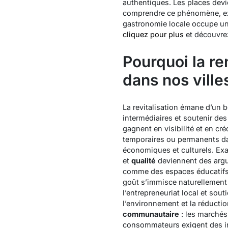
authentiques. Les places dev
comprendre ce phénomène, ex
gastronomie locale occupe un
cliquez pour plus
et découvrez
Pourquoi la r
dans nos ville
La revitalisation émane d’un b
intermédiaires et soutenir de
gagnent en visibilité et en créd
temporaires ou permanents da
économiques et culturels. Exam
et
qualité
deviennent des argum
comme des espaces éducatifs, 
goût
s’immisce naturellement d
l’entrepreneuriat local et sout
l’environnement et la réducti
communautaire
: les marchés 
consommateurs exigent des inf