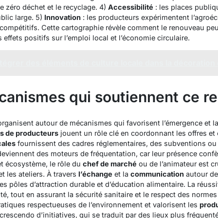
e zéro déchet et le recyclage. 4)
Accessibilité
: les places publiqu
blic large. 5)
Innovation
: les producteurs expérimentent l’agroéc
 compétitifs. Cette cartographie révèle comment le renouveau peu
s effets positifs sur l’emploi local et l’économie circulaire.
grer des éléments de culture locale dans la décoration d
canismes qui soutiennent ce r
rganisent autour de mécanismes qui favorisent l’émergence et l
fs de producteurs
jouent un rôle clé en coordonnant les offres e
cales
fournissent des cadres réglementaires, des subventions o
 deviennent des moteurs de fréquentation, car leur présence con
t écosystème, le rôle du
chef de marché
ou de l’animateur est cr
t les ateliers. À travers
l’échange
et la
communication
autour de
s pôles d’attraction durable et d’éducation alimentaire.
La réussi
ité
, tout en assurant la sécurité sanitaire et le respect des normes
atiques respectueuses de l’environnement et valorisent les
produ
 crescendo d’initiatives, qui se traduit par des lieux plus fréquen