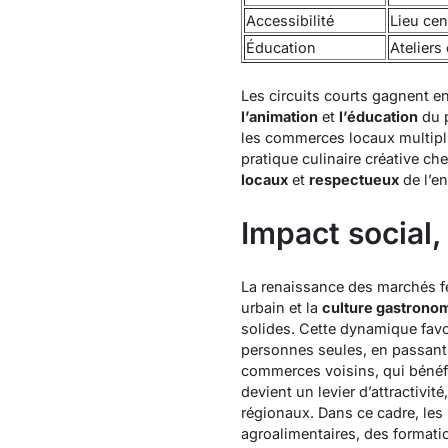
Accessibilité
Lieu cen
Éducation
Ateliers
Les circuits courts gagnent e
l’animation
et
l’éducation
du p
les commerces locaux multipli
pratique culinaire créative ch
locaux
et
respectueux
de l’e
Impact social,
La renaissance des marchés f
urbain et la
culture gastrono
solides. Cette dynamique favor
personnes seules, en passant pa
commerces voisins, qui bénéfic
devient un levier d’attractivit
régionaux. Dans ce cadre, les
agroalimentaires, des formati