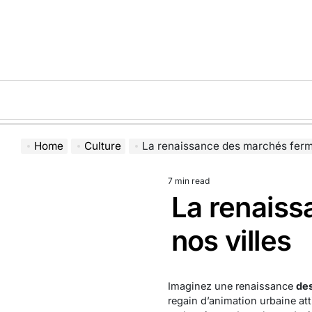
Skip
to
content
Home
Culture
La renaissance des marchés fermi
7 min read
Estimated
La renaiss
read
time
nos villes
Imaginez une renaissance
des
regain d’animation urbaine atti