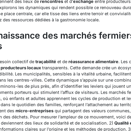
iennent des lieux de
rencontres
et d’
exchange
entre producteurs
plorons les dynamiques qui rendent possible ce renouveau dur
e place centrale
, car elle tisse des liens entre terroir et convivial
 des ressources dédiées à la gastronomie locale.
enaissance des marchés fermie
s
esoin collectif de
traçabilité
et de
réassurance alimentaire
. Les 
s
producteurs locaux
transparents. Cette demande crée un écosys
ibilité. Les municipalités, sensibles à la vitalité urbaine, facilitent 
ns les centres-villes. Cette dynamique s’appuie sur une combina
inons-les de plus près, afin d’identifier les leviers qui jouent u
ents porteurs qui stimulent l’afflux de visiteurs. Les marchés f
où enfants et adultes apprennent les cycles de production et le
ans le quotidien des familles, renforçant l’attachement au territ
ient des
micro-entreprises
qui partagent des valeurs communes, t
on des déchets. Pour mesurer l’ampleur de ce mouvement, voici de
deviennent des lieux de solidarité et de socialisation. 2)
Qualité 
ormations claires sur l’origine et les méthodes de production. 