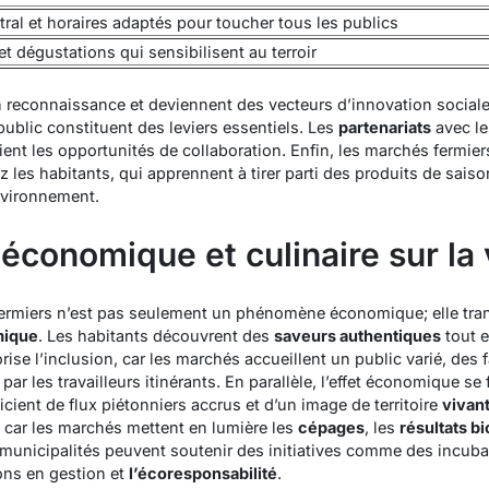
tral et horaires adaptés pour toucher tous les publics
 et dégustations qui sensibilisent au terroir
n reconnaissance et deviennent des vecteurs d’innovation sociale
ublic constituent des leviers essentiels. Les
partenariats
avec le
ent les opportunités de collaboration. Enfin, les marchés fermier
ez les habitants, qui apprennent à tirer parti des produits de sai
nvironnement.
 économique et culinaire sur la v
ermiers n’est pas seulement un phénomène économique; elle trans
mique
. Les habitants découvrent des
saveurs authentiques
tout e
ise l’inclusion, car les marchés accueillent un public varié, de
r les travailleurs itinérants. En parallèle, l’effet économique se f
ient de flux piétonniers accrus et d’un image de territoire
vivan
é, car les marchés mettent en lumière les
cépages
, les
résultats b
 municipalités peuvent soutenir des initiatives comme des incuba
ons en gestion et
l’écoresponsabilité
.