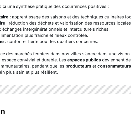
oici une synthèse pratique des occurrences positives :
taire
: apprentissage des saisons et des techniques culinaires loc
ire
: réduction des déchets et valorisation des ressources locales
: échanges intergénérationnels et interculturels riches.
alimentation plus fraîche et mieux contrôlée.
ne
: confort et fierté pour les quartiers concernés.
nce des marchés fermiers dans nos villes s’ancre dans une vision
 espace convivial et durable. Les
espaces publics
deviennent des
communautaires, pendant que les
producteurs
et
consommateurs
n plus sain et plus résilient.
en