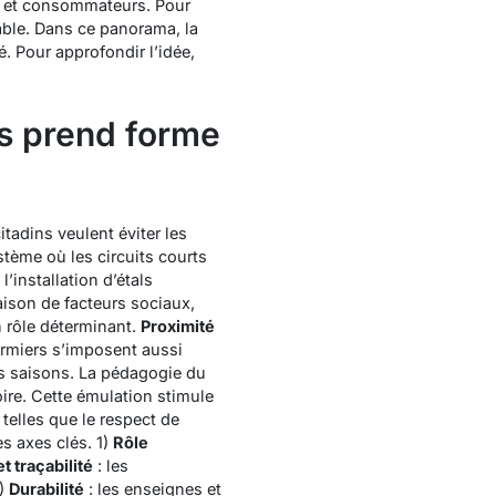
 et consommateurs. Pour
able.
Dans ce panorama, la
ité. Pour approfondir l’idée,
rs prend forme
citadins veulent éviter les
tème où les circuits courts
l’installation d’étals
ison de facteurs sociaux,
n rôle déterminant.
Proximité
ermiers s’imposent aussi
s saisons.
La pédagogie du
oire. Cette émulation stimule
elles que le respect de
s axes clés. 1)
Rôle
et traçabilité
: les
3)
Durabilité
: les enseignes et