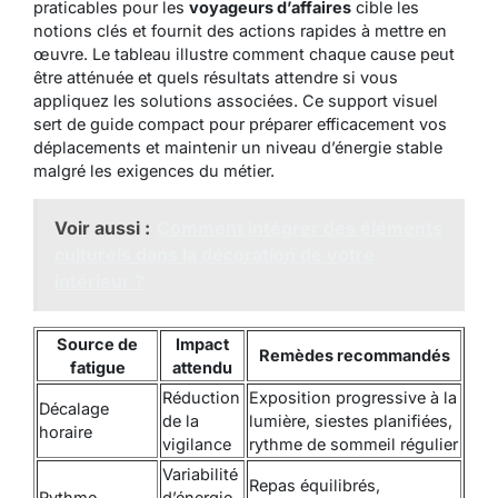
praticables pour les
voyageurs d’affaires
cible les
notions clés et fournit des actions rapides à mettre en
œuvre. Le tableau illustre comment chaque cause peut
être atténuée et quels résultats attendre si vous
appliquez les solutions associées. Ce support visuel
sert de guide compact pour préparer efficacement vos
déplacements et maintenir un niveau d’énergie stable
malgré les exigences du métier.
Voir aussi :
Comment intégrer des éléments
culturels dans la décoration de votre
intérieur ?
Source de
Impact
Remèdes recommandés
fatigue
attendu
Réduction
Exposition progressive à la
Décalage
de la
lumière, siestes planifiées,
horaire
vigilance
rythme de sommeil régulier
Variabilité
Repas équilibrés,
Rythme
d’énergie