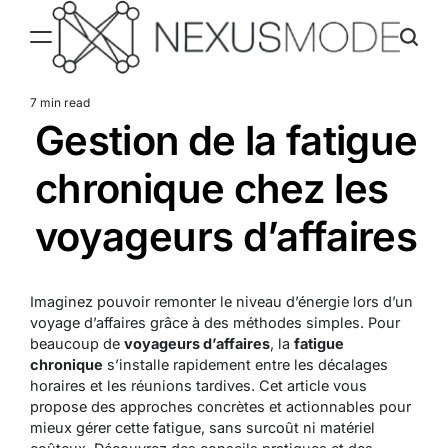
Skip
to
content
Nexusmode
7 min read
Estimated
Gestion de la fatigue
read
time
chronique chez les
voyageurs d’affaires
Imaginez pouvoir remonter le niveau d’énergie lors d’un
voyage d’affaires grâce à des méthodes simples. Pour
beaucoup de
voyageurs d’affaires
, la
fatigue
chronique
s’installe rapidement entre les décalages
horaires et les réunions tardives. Cet article vous
propose des approches concrètes et actionnables pour
mieux gérer cette fatigue, sans surcoût ni matériel