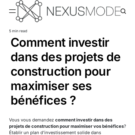
Skip
to
content
Nexusmode
5 min read
Estimated
Comment investir
read
time
dans des projets de
construction pour
maximiser ses
bénéfices ?
Vous vous demandez
comment investir dans des
projets de construction pour maximiser vos bénéfices
?
Établir un plan d’investissement solide dans