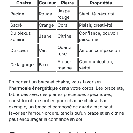
Chakra
Couleur
Pierre
Propriétés
Jaspe
Racine
Rouge
Stabilité, sécurité
rouge
Sacré
Orange
Corail
Plaisir, créativité
Du plexus
Confiance, pouvoir
Jaune
Citrine
solaire
personnel
Quartz
Du cœur
Vert
Amour, compassion
rose
Aigue-
Communication,
De la gorge
Bleu
marine
vérité
En portant un bracelet chakra, vous favorisez
l’
harmonie énergétique
dans votre corps. Les bracelets,
fabriqués avec des pierres précieuses spécifiques,
constituent un soutien pour chaque chakra. Par
exemple, un bracelet composé de quartz rose peut
favoriser l’amour-propre, tandis qu’un bracelet en citrine
peut encourager la confiance en soi.