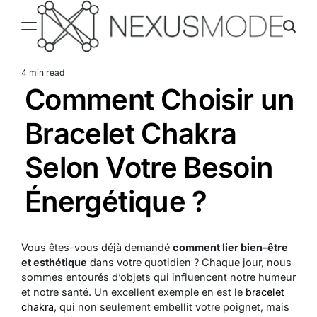
Skip
to
content
Nexusmode
4 min read
Estimated
Comment Choisir un
read
time
Bracelet Chakra
Selon Votre Besoin
Énergétique ?
Vous êtes-vous déjà demandé
comment lier bien-être
et esthétique
dans votre quotidien ? Chaque jour, nous
sommes entourés d’objets qui influencent notre humeur
et notre santé. Un excellent exemple en est le
bracelet
chakra
, qui non seulement embellit votre poignet, mais