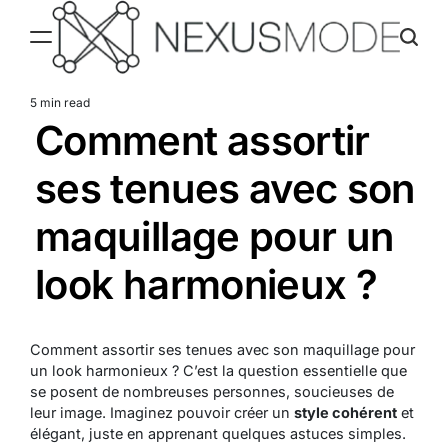
Skip
to
content
Nexusmode
5 min read
Estimated
Comment assortir
read
time
ses tenues avec son
maquillage pour un
look harmonieux ?
Comment assortir ses tenues avec son maquillage pour
un look harmonieux ? C’est la question essentielle que
se posent de nombreuses personnes, soucieuses de
leur image. Imaginez pouvoir créer un
style cohérent
et
élégant, juste en apprenant quelques astuces simples.